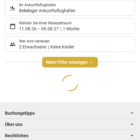
Ihr Ankunftsflughafen
Beliebiger Ankunftsflughäfen
Wählen Sie Ihren Reisezeitraum
11.08.26
–
09.08.27
1 Woche
Wer wird verreisen
2 Erwachsene
Keine Kinder
Mehr Filter anzeigen
Footer
Footer navigation
Buchungstipps
Über uns
Warum im Reisebüro buchen
Hoteltipps
Rechtliches
Kontakt