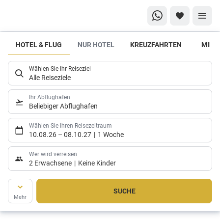
HOTEL & FLUG
NUR HOTEL
KREUZFAHRTEN
MIET
Tipps
rund um
Wählen Sie Ihr Reiseziel
die
Alle Reiseziele
Buchung
Ihr Abflughafen
Beliebiger Abflughafen
Wählen Sie Ihren Reisezeitraum
10.08.26
–
08.10.27
1 Woche
Wer wird verreisen
2 Erwachsene
Keine Kinder
SUCHE
Mehr